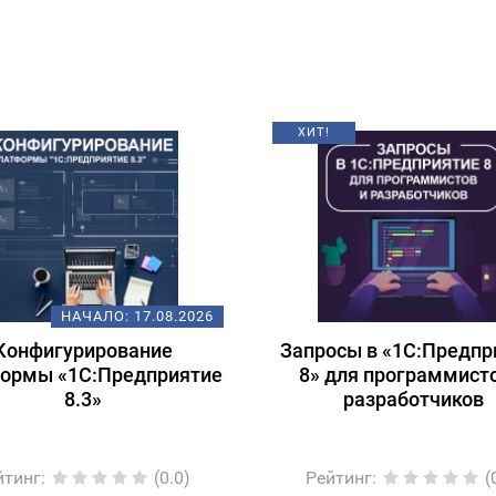
ХИТ!
НАЧАЛО:
17.08.2026
Конфигурирование
Запросы в «1С:Предпр
ормы «1С:Предприятие
8» для программист
8.3»
разработчиков
йтинг
:
(0.0)
Рейтинг
:
(