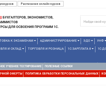
деокурсов
Расписание онлайн-курсов
0
БУХГАЛТЕРОВ, ЭКОНОМИСТОВ,
РАММИСТОВ
РСЫ ДЛЯ ОСВОЕНИЯ ПРОГРАММ 1С.
ТОВКА К ЭКЗАМЕНАМ
АДМИНИСТРИРОВАНИЕ
ЭДО
УНФ
ОВЛЯ И СКЛАД
ТОРГОВЛЯ И РОЗНИЦА
1С:ЗАРПЛАТА 8
1С:
А 1С
ДЛЯ ШКОЛЬНИКОВ
1С:УПРАВЛЕНИЕ ХОЛДИНГОМ
УПР
НОЕ УЧЕБНОЕ ТЕСТИРОВАНИЕ
ПОЛЕЗНЫЕ ССЫЛКИ
ИЧНОЙ ОФЕРТЫ
ПОЛИТИКА ОБРАБОТКИ ПЕРСОНАЛЬНЫХ ДАННЫХ
КО