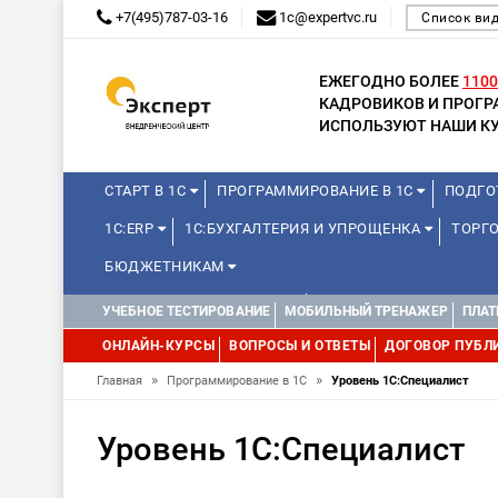
+7(495)787-03-16
1c@expertvc.ru
Список ви
ЕЖЕГОДНО БОЛЕЕ
1100
КАДРОВИКОВ И ПРОГ
ИСПОЛЬЗУЮТ НАШИ КУ
СТАРТ В 1С
ПРОГРАММИРОВАНИЕ В 1С
ПОДГО
1С:ERP
1С:БУХГАЛТЕРИЯ И УПРОЩЕНКА
ТОРГ
БЮДЖЕТНИКАМ
КУРСЫ ДЛЯ ШКОЛЬНИКОВ
ДИСТАНЦИОННАЯ ШКОЛ
УЧЕБНОЕ ТЕСТИРОВАНИЕ
МОБИЛЬНЫЙ ТРЕНАЖЕР
ПЛАТ
1С:МЕДИЦИНА
WEB, JAVA И ANDROID
ОНЛАЙН-КУРСЫ
ВОПРОСЫ И ОТВЕТЫ
ДОГОВОР ПУБЛ
»
»
Главная
Программирование в 1С
Уровень 1С:Специалист
Уровень 1С:Специалист