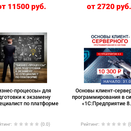
от 11500 руб.
от 2720 руб
НАЧАЛО:
31.
изнес-процессы» для
Основы клиент-серве
дготовки к экзамену
программирования в с
ециалист по платформе
«1С:Предприятие 8
йтинг
:
(0.0)
Рейтинг
:
(