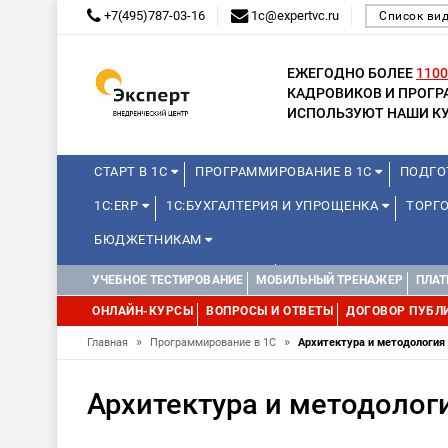
+7(495)787-03-16
1c@expertvc.ru
Список ви
ЕЖЕГОДНО БОЛЕЕ
1100
КАДРОВИКОВ И ПРОГ
ИСПОЛЬЗУЮТ НАШИ КУ
СТАРТ В 1С
ПРОГРАММИРОВАНИЕ В 1С
ПОДГО
1С:ERP
1С:БУХГАЛТЕРИЯ И УПРОЩЕНКА
ТОРГ
БЮДЖЕТНИКАМ
КУРСЫ ДЛЯ ШКОЛЬНИКОВ
ДИСТАНЦИОННАЯ ШКОЛ
УЧЕБНОЕ ТЕСТИРОВАНИЕ
МОБИЛЬНЫЙ ТРЕНАЖЕР
ПЛАТ
1С:МЕДИЦИНА
WEB, JAVA И ANDROID
ОНЛАЙН-КУРСЫ
ВОПРОСЫ И ОТВЕТЫ
ДОГОВОР ПУБЛ
»
»
Главная
Программирование в 1С
Архитектура и методология
Архитектура и методолог