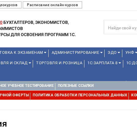
деокурсов
Расписание онлайн-курсов
0
БУХГАЛТЕРОВ, ЭКОНОМИСТОВ,
РАММИСТОВ
РСЫ ДЛЯ ОСВОЕНИЯ ПРОГРАММ 1С.
ТОВКА К ЭКЗАМЕНАМ
АДМИНИСТРИРОВАНИЕ
ЭДО
УНФ
ОВЛЯ И СКЛАД
ТОРГОВЛЯ И РОЗНИЦА
1С:ЗАРПЛАТА 8
1С:
А 1С
ДЛЯ ШКОЛЬНИКОВ
1С:УПРАВЛЕНИЕ ХОЛДИНГОМ
УПР
НОЕ УЧЕБНОЕ ТЕСТИРОВАНИЕ
ПОЛЕЗНЫЕ ССЫЛКИ
ИЧНОЙ ОФЕРТЫ
ПОЛИТИКА ОБРАБОТКИ ПЕРСОНАЛЬНЫХ ДАННЫХ
КО
ия