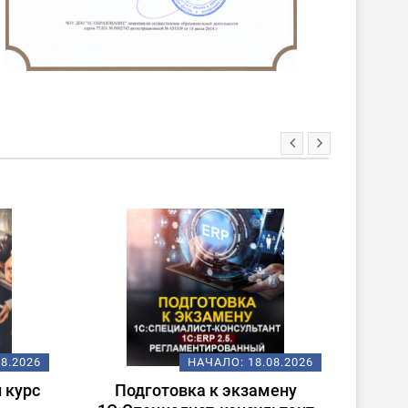
ХИТ!
НОВИНКА
8.08.2026
НАЧАЛО:
18.08.2026
амену
Электронные перевозочные
Ис