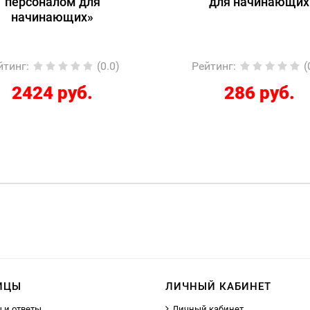
для начинающих
1С:Специалист-конс
1С:ERP 2.5.
Регламентированн
Рейтинг
:
(0.0)
Рейтинг
:
286 руб.
12267 руб
ИЦЫ
ЛИЧНЫЙ КАБИНЕТ
 и ответы
Личный кабинет