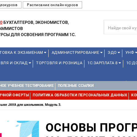
деокурсов
Расписание онлайн-курсов
0
БУХГАЛТЕРОВ, ЭКОНОМИСТОВ,
РАММИСТОВ
РСЫ ДЛЯ ОСВОЕНИЯ ПРОГРАММ 1С.
ТОВКА К ЭКЗАМЕНАМ
АДМИНИСТРИРОВАНИЕ
ЭДО
УНФ
ОВЛЯ И СКЛАД
ТОРГОВЛЯ И РОЗНИЦА
1С:ЗАРПЛАТА 8
1С:
А 1С
ДЛЯ ШКОЛЬНИКОВ
1С:УПРАВЛЕНИЕ ХОЛДИНГОМ
УПР
НОЕ УЧЕБНОЕ ТЕСТИРОВАНИЕ
ПОЛЕЗНЫЕ ССЫЛКИ
ИЧНОЙ ОФЕРТЫ
ПОЛИТИКА ОБРАБОТКИ ПЕРСОНАЛЬНЫХ ДАННЫХ
КО
ыке JAVA для школьников. Модуль 3.
ОСНОВЫ ПРОГ