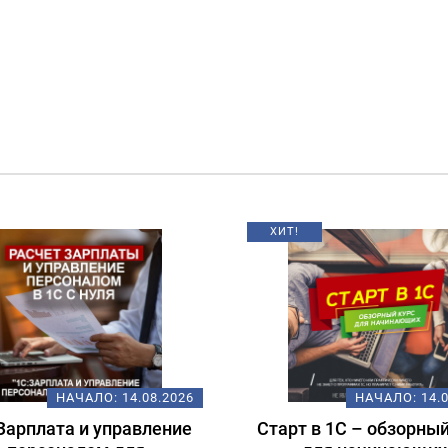
ИТ!
НАЧАЛО:
14.08.2026
НАЧАЛО:
1
арт в 1С – обзорный курс
Подготовка к экз