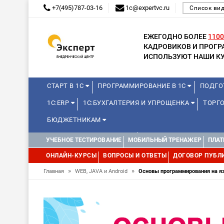
+7(495)787-03-16
1c@expertvc.ru
Список ви
ЕЖЕГОДНО БОЛЕЕ
1100
КАДРОВИКОВ И ПРОГ
ИСПОЛЬЗУЮТ НАШИ КУ
СТАРТ В 1С
ПРОГРАММИРОВАНИЕ В 1С
ПОДГО
1С:ERP
1С:БУХГАЛТЕРИЯ И УПРОЩЕНКА
ТОРГ
БЮДЖЕТНИКАМ
КУРСЫ ДЛЯ ШКОЛЬНИКОВ
ДИСТАНЦИОННАЯ ШКОЛ
УЧЕБНОЕ ТЕСТИРОВАНИЕ
МОБИЛЬНЫЙ ТРЕНАЖЕР
ПЛАТ
1С:МЕДИЦИНА
WEB, JAVA И ANDROID
ОНЛАЙН-КУРСЫ
ВОПРОСЫ И ОТВЕТЫ
ДОГОВОР ПУБЛ
»
»
Главная
WEB, JAVA и Android
Основы программирования на яз