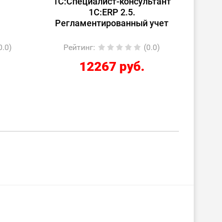
ультант
документы в 1С: от теории к
практике
ый учет
(0.0)
Рейтинг
:
(0.0)
.
2210 руб.