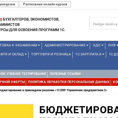
деокурсов
Расписание онлайн-курсов
0
БУХГАЛТЕРОВ, ЭКОНОМИСТОВ,
РАММИСТОВ
РСЫ ДЛЯ ОСВОЕНИЯ ПРОГРАММ 1С.
ТОВКА К ЭКЗАМЕНАМ
АДМИНИСТРИРОВАНИЕ
ЭДО
УНФ
ОВЛЯ И СКЛАД
ТОРГОВЛЯ И РОЗНИЦА
1С:ЗАРПЛАТА 8
1С:
А 1С
ДЛЯ ШКОЛЬНИКОВ
1С:УПРАВЛЕНИЕ ХОЛДИНГОМ
УПР
НОЕ УЧЕБНОЕ ТЕСТИРОВАНИЕ
ПОЛЕЗНЫЕ ССЫЛКИ
ИЧНОЙ ОФЕРТЫ
ПОЛИТИКА ОБРАБОТКИ ПЕРСОНАЛЬНЫХ ДАННЫХ
КО
юджетирование в прикладном решении «1С:ERP Управление предприятием 2»
БЮДЖЕТИРОВА