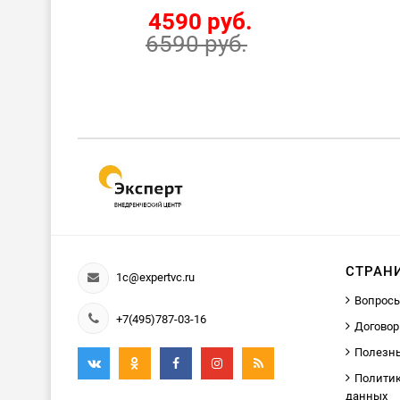
4590 руб.
6590 руб.
СТРАН
1c@expertvc.ru
Вопросы
+7(495)787-03-16
Договор
Полезн
Политик
данных