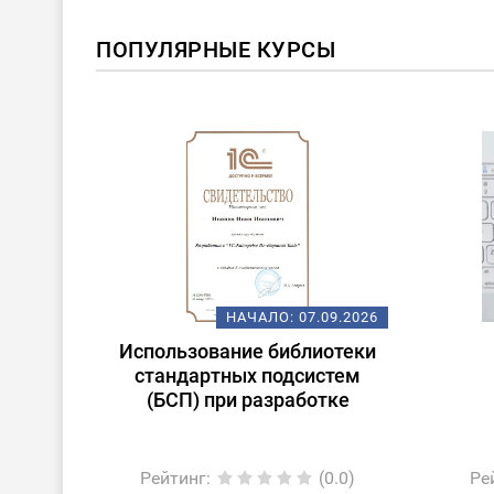
ПОПУЛЯРНЫЕ КУРСЫ
ОВИНКА
08.2026
НАЧАЛО:
07.09.2026
очные
Использование библиотеки
ории к
стандартных подсистем
(БСП) при разработке
0.0)
Рейтинг
:
(0.0)
Ре