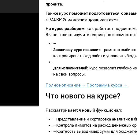
проекта.
Также курс
поможет подготовиться к экза
«1С:ERP Управление предприятием»
На курсе разберем
, как работает подсистем
Вы не только изучите теорию, но и самостоя
—
Заказчику курс позволит:
грамотно выбирать
контролировать ход работ и управлять бюд
—
Для исполнителей:
курс позволит глубоко и
на свои вопросы.
Полное описание →
Программа курса →
Что нового на курсе?
Рассматривается новый функционал:
—
Представление и сортировка аналитик в б
—
Контроль лимитов на расход денежных сре
—
Кратность выводимых сумм для бюджетног