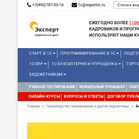
+7(495)787-03-16
1c@expertvc.ru
Список ви
ЕЖЕГОДНО БОЛЕЕ
1100
КАДРОВИКОВ И ПРОГ
ИСПОЛЬЗУЮТ НАШИ КУ
СТАРТ В 1С
ПРОГРАММИРОВАНИЕ В 1С
ПОДГО
1С:ERP
1С:БУХГАЛТЕРИЯ И УПРОЩЕНКА
ТОРГ
БЮДЖЕТНИКАМ
КУРСЫ ДЛЯ ШКОЛЬНИКОВ
ДИСТАНЦИОННАЯ ШКОЛ
УЧЕБНОЕ ТЕСТИРОВАНИЕ
МОБИЛЬНЫЙ ТРЕНАЖЕР
ПЛАТ
1С:МЕДИЦИНА
WEB, JAVA И ANDROID
ОНЛАЙН-КУРСЫ
ВОПРОСЫ И ОТВЕТЫ
ДОГОВОР ПУБЛ
»
»
Главная
Производство, планирование и другие подсистемы
Б