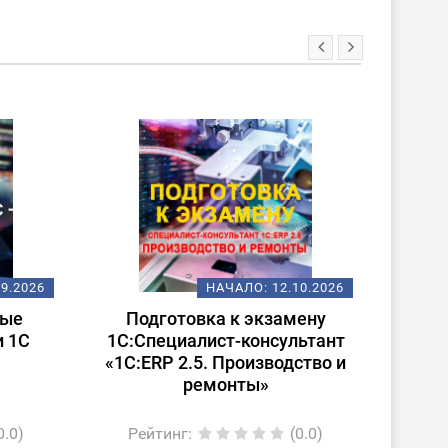
09.2026
НАЧАЛО:
12.10.2026
ные
Подготовка к экзамену
По
и 1С
1С:Специалист-консультант
1С:Сп
«1С:ERP 2.5. Производство и
ремонты»
0.0)
Рейтинг
:
(0.0)
Ре