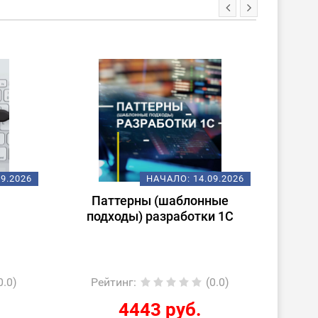
09.2026
НАЧАЛО:
14.09.2026
Паттерны (шаблонные
По
подходы) разработки 1С
1С:С
«1С:
0.0)
Рейтинг
:
(0.0)
Ре
4443 руб.