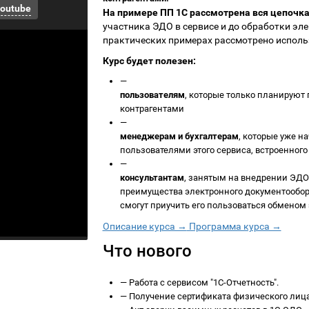
outube
На примере ПП 1С рассмотрена вся цепочк
участника ЭДО в сервисе и до обработки э
практических примерах рассмотрено испол
Курс будет полезен:
—
пользователям
, которые только планируют
контрагентами
—
менеджерам и бухгалтерам
, которые уже н
пользователями этого сервиса, встроенног
—
консультантам
, занятым на внедрении ЭДО
преимущества электронного документообор
смогут приучить его пользоваться обмено
Описание курса →
Программа курса →
Что нового
—
Работа с сервисом "1С-Отчетность".
—
Получение сертификата физического лица,