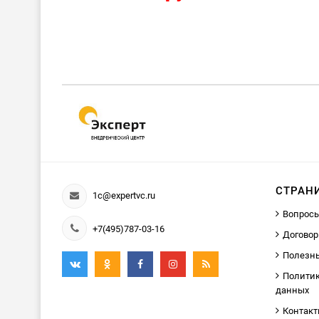
СТРАН
1c@expertvc.ru
Вопросы
+7(495)787-03-16
Договор
Полезн
Политик
данных
Контак