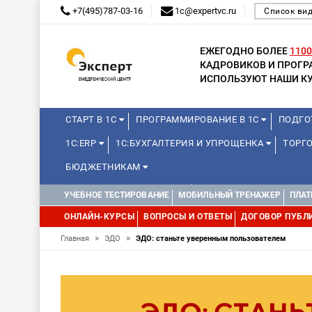
+7(495)787-03-16
1c@expertvc.ru
Список ви
ЕЖЕГОДНО БОЛЕЕ
1100
КАДРОВИКОВ И ПРОГ
ИСПОЛЬЗУЮТ НАШИ КУ
СТАРТ В 1С
ПРОГРАММИРОВАНИЕ В 1С
ПОДГО
1С:ERP
1С:БУХГАЛТЕРИЯ И УПРОЩЕНКА
ТОРГ
БЮДЖЕТНИКАМ
КУРСЫ ДЛЯ ШКОЛЬНИКОВ
ДИСТАНЦИОННАЯ ШКОЛ
УЧЕБНОЕ ТЕСТИРОВАНИЕ
МОБИЛЬНЫЙ ТРЕНАЖЕР
ПЛАТ
1С:МЕДИЦИНА
WEB, JAVA И ANDROID
ОНЛАЙН-КУРСЫ
ВОПРОСЫ И ОТВЕТЫ
ДОГОВОР ПУБЛ
»
»
Главная
ЭДО
ЭДО: станьте уверенным пользователем