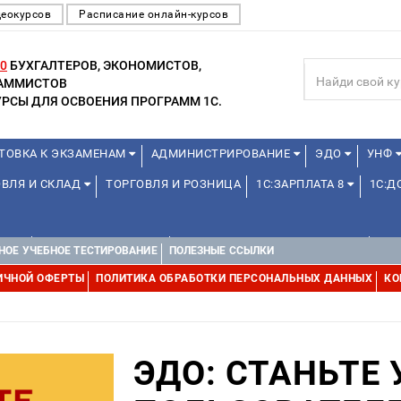
деокурсов
Расписание онлайн-курсов
0
БУХГАЛТЕРОВ, ЭКОНОМИСТОВ,
РАММИСТОВ
РСЫ ДЛЯ ОСВОЕНИЯ ПРОГРАММ 1С.
ТОВКА К ЭКЗАМЕНАМ
АДМИНИСТРИРОВАНИЕ
ЭДО
УНФ
ОВЛЯ И СКЛАД
ТОРГОВЛЯ И РОЗНИЦА
1С:ЗАРПЛАТА 8
1С:
А 1С
ДЛЯ ШКОЛЬНИКОВ
1С:УПРАВЛЕНИЕ ХОЛДИНГОМ
УПР
НОЕ УЧЕБНОЕ ТЕСТИРОВАНИЕ
ПОЛЕЗНЫЕ ССЫЛКИ
ИЧНОЙ ОФЕРТЫ
ПОЛИТИКА ОБРАБОТКИ ПЕРСОНАЛЬНЫХ ДАННЫХ
КО
ЭДО: СТАНЬТЕ