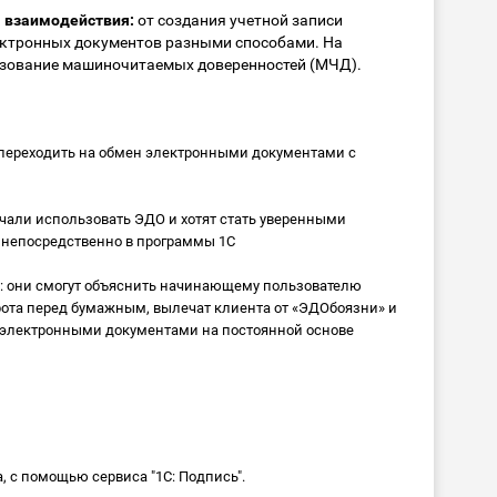
а взаимодействия:
от создания учетной записи
лектронных документов разными способами. На
ьзование машиночитаемых доверенностей (МЧД).
 переходить на обмен электронными документами с
ачали использовать ЭДО и хотят стать уверенными
о непосредственно в программы 1С
: они смогут объяснить начинающему пользователю
ота перед бумажным, вылечат клиента от «ЭДОбоязни» и
м электронными документами на постоянной основе
 с помощью сервиса "1С: Подпись".