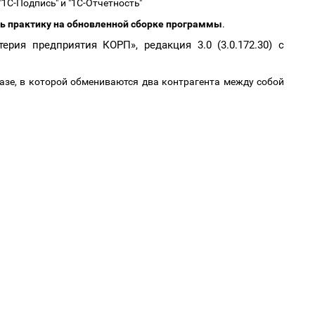
"1С-Подпись" и "1С-Отчетность"
ть практику на обновленной сборке программы
.
ерия предприятия КОРП», редакция 3.0 (3.0.172.30) с
азе, в которой обмениваются два контрагента между собой