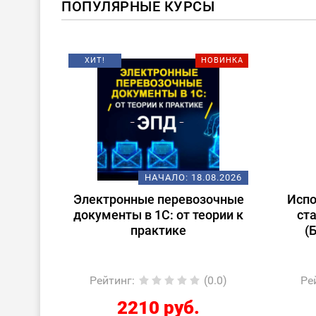
ПОПУЛЯРНЫЕ КУРСЫ
ХИТ!
НОВИНКА
08.2026
НАЧАЛО:
18.08.2026
ену
Электронные перевозочные
Испо
ьтант
документы в 1С: от теории к
ст
практике
(
 учет
0.0)
Рейтинг
:
(0.0)
Ре
2210 руб.