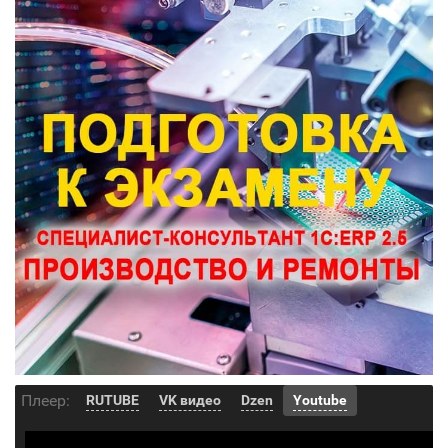
Плеер:
RUTUBE
VK видео
Dzen
Youtube