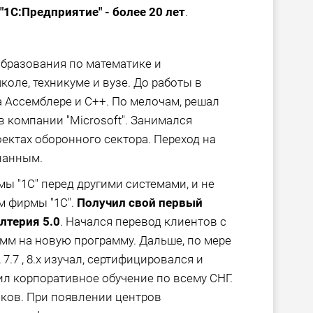
1С:Предприятие" - более 20 лет
.
образования по математике и
оле, техникуме и вузе. До работы в
 Ассемблере и С++. По мелочам, решал
в компании "Microsoft". Занимался
ектах оборонного сектора. Переход на
нанным.
ы "1С" перед другими системами, и не
ом фирмы "1С".
Получил свой первый
лтерия 5.0
. Начался перевод клиентов с
мм на новую программу. Дальше, по мере
, 7.7 , 8.х изучал, сертифицировался и
л корпоративное обучение по всему СНГ.
иков. При появлении центров