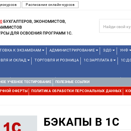
деокурсов
Расписание онлайн-курсов
0
БУХГАЛТЕРОВ, ЭКОНОМИСТОВ,
РАММИСТОВ
РСЫ ДЛЯ ОСВОЕНИЯ ПРОГРАММ 1С.
ТОВКА К ЭКЗАМЕНАМ
АДМИНИСТРИРОВАНИЕ
ЭДО
УНФ
ОВЛЯ И СКЛАД
ТОРГОВЛЯ И РОЗНИЦА
1С:ЗАРПЛАТА 8
1С:
А 1С
ДЛЯ ШКОЛЬНИКОВ
1С:УПРАВЛЕНИЕ ХОЛДИНГОМ
УПР
НОЕ УЧЕБНОЕ ТЕСТИРОВАНИЕ
ПОЛЕЗНЫЕ ССЫЛКИ
ИЧНОЙ ОФЕРТЫ
ПОЛИТИКА ОБРАБОТКИ ПЕРСОНАЛЬНЫХ ДАННЫХ
КО
БЭКАПЫ В 1С