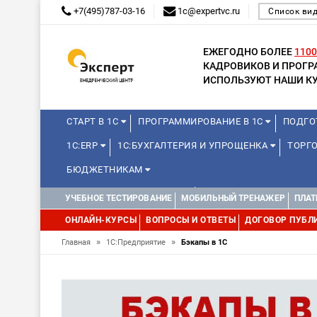
+7(495)787-03-16
1c@expertvc.ru
Список ви
ЕЖЕГОДНО БОЛЕЕ
1100
КАДРОВИКОВ И ПРОГ
ИСПОЛЬЗУЮТ НАШИ КУ
СТАРТ В 1С
ПРОГРАММИРОВАНИЕ В 1С
ПОДГО
1С:ERP
1С:БУХГАЛТЕРИЯ И УПРОЩЕНКА
ТОРГ
БЮДЖЕТНИКАМ
КУРСЫ ДЛЯ ШКОЛЬНИКОВ
ДИСТАНЦИОННАЯ ШКОЛ
УЧЕБНОЕ ТЕСТИРОВАНИЕ
МОБИЛЬНЫЙ ТРЕНАЖЕР
ПЛАТ
1С:МЕДИЦИНА
WEB, JAVA И ANDROID
ОНЛАЙН-КУРСЫ
ВОПРОСЫ И ОТВЕТЫ
ДОГОВОР ПУБЛ
»
»
Главная
1С:Предприятие
Бэкапы в 1С