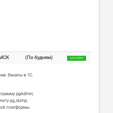
 МСК
(По будням)
ОНЛАЙН
ме: бэкапы в 1С.
грамму pgAdmin;
литу pg_dump;
мой платформы.