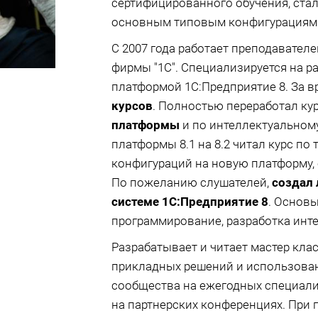
сертифицированного обучения, ста
основным типовым конфигурациям и
С 2007 года работает преподавател
фирмы "1С". Специализируется на р
платформой 1С:Предприятие 8. За 
курсов
. Полностью переработал ку
платформы
и по интеллектуальному
платформы 8.1 на 8.2 читал курс по
конфигураций на новую платформу, 
По пожеланию слушателей,
создал 
системе 1С:Предприятие 8
. Основ
программирование, разработка инт
Разрабатывает и читает мастер кла
прикладных решений и использова
сообщества на ежегодных специали
на партнерских конференциях. При 