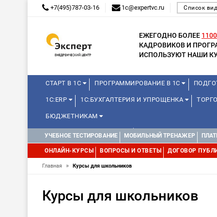
+7(495)787-03-16
1c@expertvc.ru
Список ви
ЕЖЕГОДНО БОЛЕЕ
1100
КАДРОВИКОВ И ПРОГ
ИСПОЛЬЗУЮТ НАШИ КУ
СТАРТ В 1С
ПРОГРАММИРОВАНИЕ В 1С
ПОДГО
1С:ERP
1С:БУХГАЛТЕРИЯ И УПРОЩЕНКА
ТОРГ
БЮДЖЕТНИКАМ
КУРСЫ ДЛЯ ШКОЛЬНИКОВ
ДИСТАНЦИОННАЯ ШКОЛ
УЧЕБНОЕ ТЕСТИРОВАНИЕ
МОБИЛЬНЫЙ ТРЕНАЖЕР
ПЛАТ
1С:МЕДИЦИНА
WEB, JAVA И ANDROID
ОНЛАЙН-КУРСЫ
ВОПРОСЫ И ОТВЕТЫ
ДОГОВОР ПУБЛ
»
Главная
Курсы для школьников
Курсы для школьников