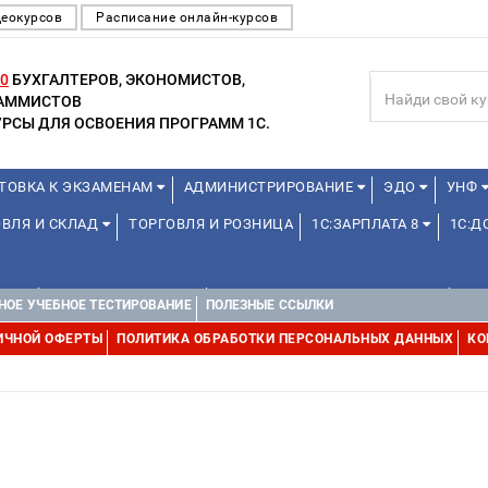
деокурсов
Расписание онлайн-курсов
0
БУХГАЛТЕРОВ, ЭКОНОМИСТОВ,
РАММИСТОВ
РСЫ ДЛЯ ОСВОЕНИЯ ПРОГРАММ 1С.
ТОВКА К ЭКЗАМЕНАМ
АДМИНИСТРИРОВАНИЕ
ЭДО
УНФ
ОВЛЯ И СКЛАД
ТОРГОВЛЯ И РОЗНИЦА
1С:ЗАРПЛАТА 8
1С:
А 1С
ДЛЯ ШКОЛЬНИКОВ
1С:УПРАВЛЕНИЕ ХОЛДИНГОМ
УПР
НОЕ УЧЕБНОЕ ТЕСТИРОВАНИЕ
ПОЛЕЗНЫЕ ССЫЛКИ
ИЧНОЙ ОФЕРТЫ
ПОЛИТИКА ОБРАБОТКИ ПЕРСОНАЛЬНЫХ ДАННЫХ
КО